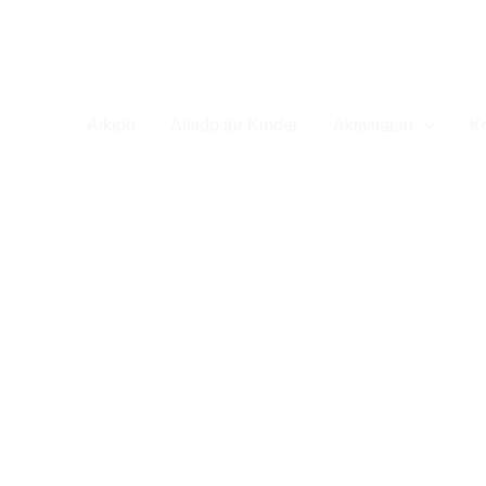
Dojo
Aikido
Aikido für Kinder
Aktivitäten
K
nterrichtszeit