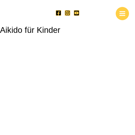
Zum
Inhalt
springen
Aikido für Kinder
Aikido für Kinder