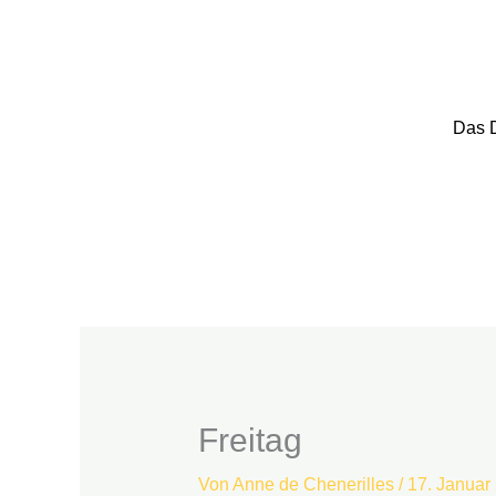
Zum
Inhalt
springen
Das 
Freitag
Von
Anne de Chenerilles
/
17. Januar